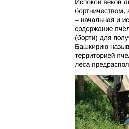
Испокон веков л
бортничеством, 
– начальная и и
содержание пчёл
(борти) для пол
Башкирию назыв
территорией пче
леса предраспол