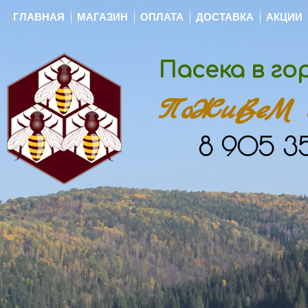
ГЛАВНАЯ
МАГАЗИН
ОПЛАТА
ДОСТАВКА
АКЦИИ
Пасека в г
ПоЖиВеМ с
8 905 35