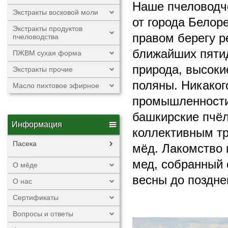
Наше пчеловодче
Экстракты восковой моли
от города Белоре
Экстракты продуктов
правом берегу р
пчеловодства
ближайших пятид
ПЖВМ сухая форма
природа, высоки
Экстракты прочие
поляны. Никаког
Масло пихтовое эфирное
промышленности.
башкирские пчёл
Информация
коллективным т
Пасека
мёд. Лакомство 
мед, собранный 
О мёде
весны до поздне
О нас
Сертификаты
Вопросы и ответы