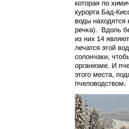
которая по хими
курорта Бад-Кис
воды находятся 
речка). Вдоль б
из них 14 являю
лечатся этой во
солончаки, чтоб
организме. И пч
этого места, по
пчеловодством.