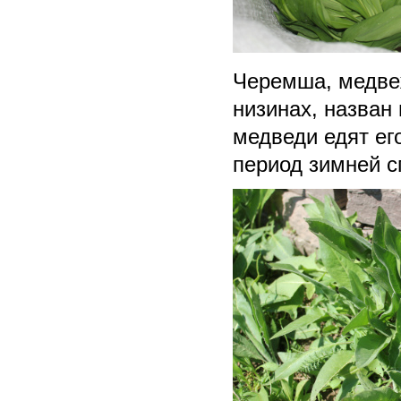
Черемша, медвеж
низинах, назван
медведи едят ег
период зимней с