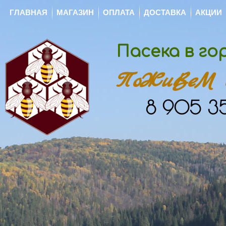
ГЛАВНАЯ
МАГАЗИН
ОПЛАТА
ДОСТАВКА
АКЦИИ
Пасека в г
ПоЖиВеМ с
8 905 35