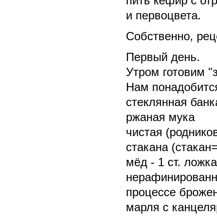
пить кефир с от
и первоцвета.
Собственно, рец
Первый день.
Утром готовим "з
Нам понадобитс
стеклянная банк
ржаная мука
чистая (роднико
стакана (стакан=
мёд - 1 ст. лож
нерафинированны
процессе брожен
марля с канцеля