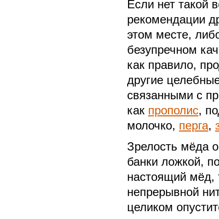
Если нет такой 
рекомендации др
этом месте, либ
безупречном кач
как правило, пр
другие целебные
связанными с пр
как
прополис
, п
молочко,
перга
,
Зрелость мёда о
банки ложкой, п
настоящий мёд, 
непрерывной нить
целиком опустит