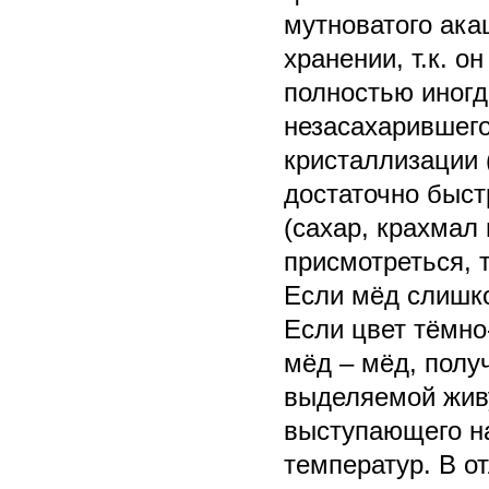
мутноватого ака
хранении, т.к. о
полностью иногд
незасахарившего
кристаллизации 
достаточно быст
(сахар, крахмал 
присмотреться, 
Если мёд слишко
Если цвет тёмно
мёд – мёд, полу
выделяемой жив
выступающего на
температур. В о