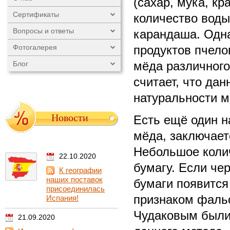
(сахар, мука, к
Сертификаты
количество воды
Вопросы и ответы
карандаша. Одна
Фотогалерея
продуктов пчело
мёда различного
Блог
считает, что да
натуральности м
Новости
Есть ещё один 
мёда, заключает
Небольшое коли
22.10.2020
бумагу. Если че
К географии
наших поставок
бумаги появится 
присоединилась
признаком фаль
Испания!
Чудаковым были
21.09.2020