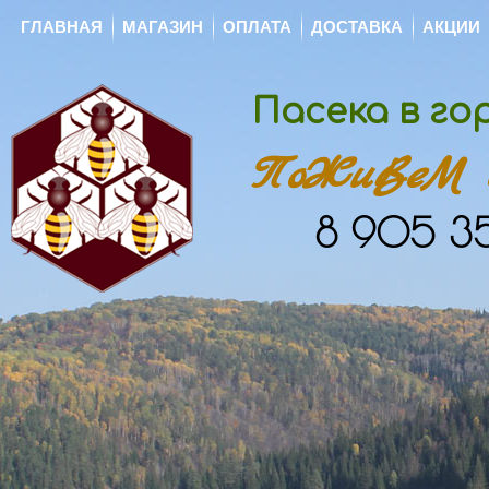
ГЛАВНАЯ
МАГАЗИН
ОПЛАТА
ДОСТАВКА
АКЦИИ
Пасека в г
ПоЖиВеМ с
8 905 35