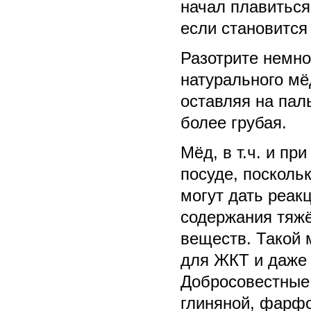
начал плавиться
если становится
Разотрите немно
натурального мёд
оставляя на пал
более грубая.
Мёд, в т.ч. и пр
посуде, посколь
могут дать реак
содержания тяж
веществ. Такой 
для ЖКТ и даже 
Добросовестные 
глиняной, фарфо