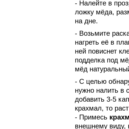
- Налейте в про
ложку мёда, раз
на дне.
- Возьмите раск
нагреть её в пла
ней повиснет кл
подделка под мё
мёд натуральны
- С целью обна
нужно налить в с
добавить 3-5 ка
крахмал, то раст
- Примесь
крах
внешнему виду, 