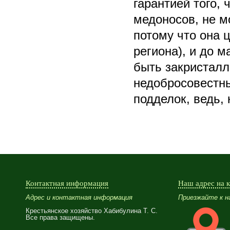
гарантией того,
медоносов, не м
потому что она 
региона), и до 
быть закристал
недобросовестны
подделок, ведь,
Контактная информация
Наш адрес на 
Адрес и контактная информация
Приезжайте к нам
Крестьянское хозяйство Хабибулина Т. С.
Все права защищены.