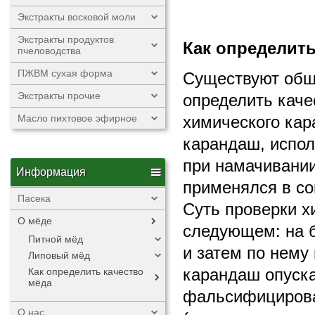
Экстракты восковой моли
Экстракты продуктов
Как определить
пчеловодства
ПЖВМ сухая форма
Существуют общ
Экстракты прочие
определить каче
Масло пихтовое эфирное
химического кар
карандаш, испол
при намачивании
Информация
применялся в со
Пасека
Суть проверки 
О мёде
следующем: на б
Питной мёд
и затем по нему
Липовый мёд
карандаш опуска
Как определить качество
мёда
фальсифицирован
О нас