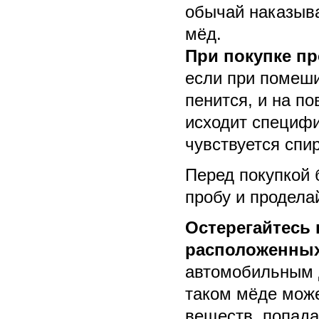
обычай наказыва
мёд.
При покупке пр
если при помеши
пенится, и на по
исходит специфи
чувствуется спи
Перед покупкой 
пробу и продела
Остерегайтесь 
расположенных
автомобильным д
таком мёде мож
веществ, попад