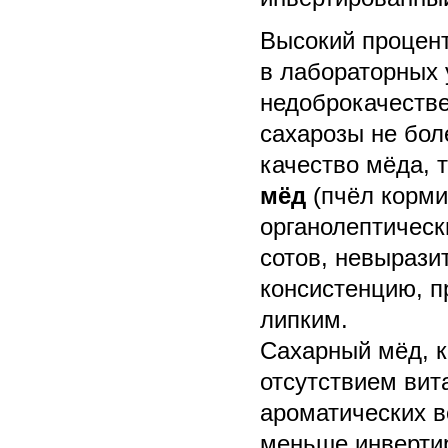
Высокий процент
в лабораторных у
недоброкачестве
сахарозы не бол
качество мёда, 
мёд
(пчёл корми
органолептическ
сотов, невырази
консистенцию, п
липким.
Сахарный мёд, к
отсутствием вит
ароматических 
меньше инверти