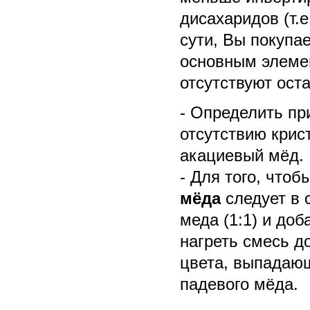
дисахаридов (т.
сути, Вы покупа
основным элемен
отсутствуют ост
- Определить п
отсутствию крис
акациевый мёд.
- Для того, что
мёда
следует в 
меда (1:1) и доб
нагреть смесь д
цвета, выпадающ
падевого мёда.