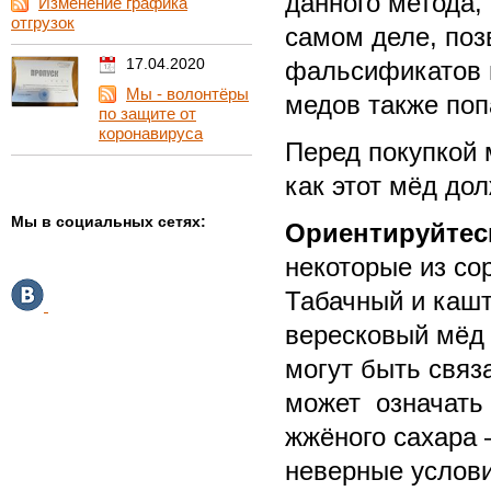
данного метода, 
Изменение графика
отгрузок
самом деле, поз
17.04.2020
фальсификатов м
Мы - волонтёры
медов также поп
по защите от
коронавируса
Перед покупкой 
как этот мёд до
Мы в социальных сетях:
Ориентируйтесь
некоторые из со
Табачный и кашт
вересковый мёд 
могут быть связ
может означать 
жжёного сахара 
неверные услови