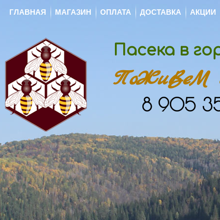
ГЛАВНАЯ
МАГАЗИН
ОПЛАТА
ДОСТАВКА
АКЦИИ
Пасека в г
ПоЖиВеМ с
8 905 35